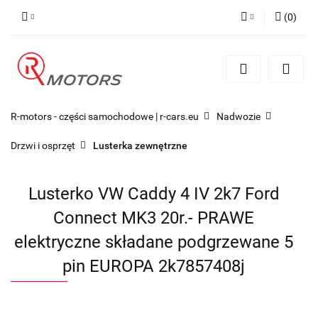
(
0
)
Zaloguj się
Zarejestruj się
Dodaj zgłoszenie
R-motors - części samochodowe | r-cars.eu
Nadwozie
Drzwi i osprzęt
Lusterka zewnętrzne
Lusterko VW Caddy 4 IV 2k7 Ford
Connect MK3 20r.- PRAWE
elektryczne składane podgrzewane 5
pin EUROPA 2k7857408j