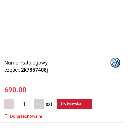
Numer katalogowy
części:
2k7857408j
690.00
szt.
Do koszyka
Do przechowalni