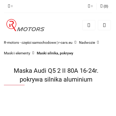
(
0
)
Zaloguj się
Zarejestruj się
Dodaj zgłoszenie
R-motors - części samochodowe | r-cars.eu
Nadwozie
Maski i elementy
Maski silnika, pokrywy
Maska Audi Q5 2 II 80A 16-24r.
pokrywa silnika aluminium