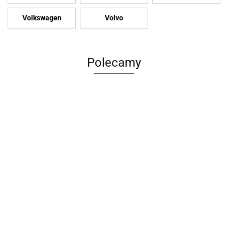
Volkswagen
Volvo
Polecamy
Zderzak
Felgi BMW
Felga
Błotnik VW
przedni
Ronal
Volkswag
Kierownica VW
transportet
Audi A3 8P
7.5Jx17
ID.3 7.5x
id 3 skórzana
1200.00
T6 lift 19-23
1200.00
700.00
lift 08-13r
5x120
880.00
ET50 5x1
multifunkcyjna
PRAWY
1580.00
8P0807437
ET35
Aluminio
10a419089
7LA821106B
Aluminiowe
10A6010
H