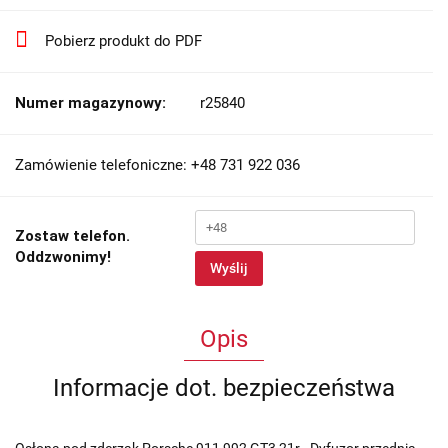
Pobierz produkt do PDF
Numer magazynowy:
r25840
Zamówienie telefoniczne: +48 731 922 036
Zostaw telefon.
Oddzwonimy!
Wyślij
Opis
Informacje dot. bezpieczeństwa
Osłona pod zderzak Porsche 911 992 GT3 21r.- Dyfuzor przednia