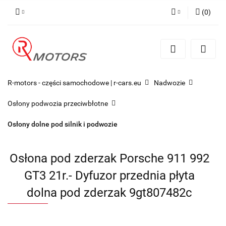
(
0
)
Zaloguj się
Zarejestruj się
Dodaj zgłoszenie
R-motors - części samochodowe | r-cars.eu
Nadwozie
Osłony podwozia przeciwbłotne
Osłony dolne pod silnik i podwozie
Osłona pod zderzak Porsche 911 992
GT3 21r.- Dyfuzor przednia płyta
dolna pod zderzak 9gt807482c