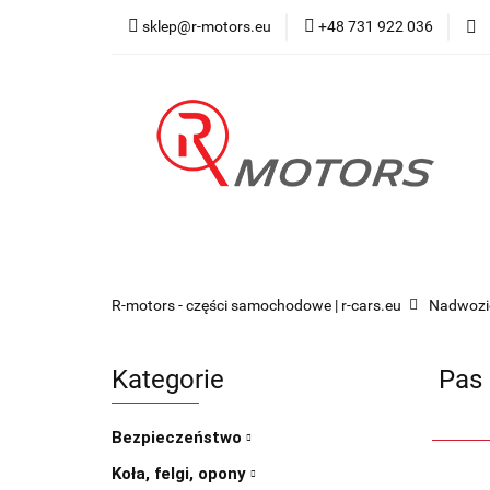
sklep@r-motors.eu
+48 731 922 036
Wszystkie kategorie
Blog 
R-motors - części samochodowe | r-cars.eu
Nadwozi
Kategorie
Pas
Bezpieczeństwo
Koła, felgi, opony