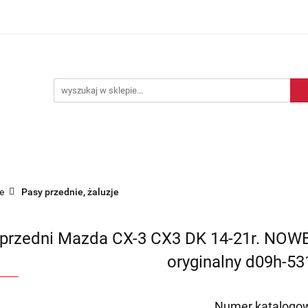
Blog motoryzacyjny
Dostawa
O nas
Kontakt
motoryzacyjny
Dostawa
O nas
Kontakt
e
Pasy przednie, żaluzje
 przedni Mazda CX-3 CX3 DK 14-21r. NOW
oryginalny d09h-5
Numer katalogow