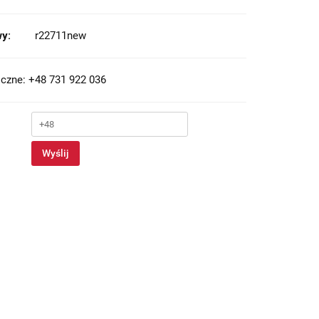
y:
r22711new
czne: +48 731 922 036
Wyślij