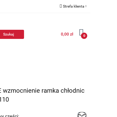
Strefa klienta
Zaloguj się
Zarejestruj się
0,00 zł
Dodaj zgłoszenie
0
E wzmocnienie ramka chłodnic
3110
y części: