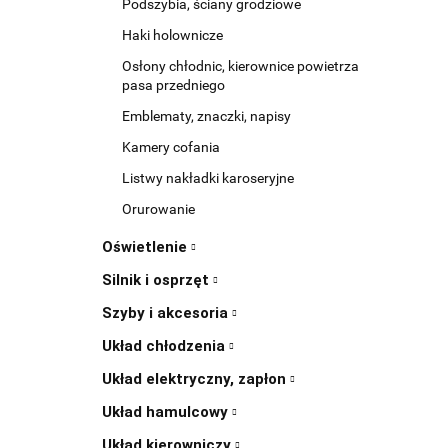
Podszybia, ściany grodziowe
Haki holownicze
Osłony chłodnic, kierownice powietrza
pasa przedniego
Emblematy, znaczki, napisy
Kamery cofania
Listwy nakładki karoseryjne
Orurowanie
Oświetlenie
Silnik i osprzęt
Szyby i akcesoria
Układ chłodzenia
Układ elektryczny, zapłon
Układ hamulcowy
Układ kierowniczy