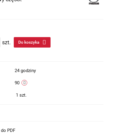
szt.
Do koszyka
24 godziny
90
1
szt.
t do PDF