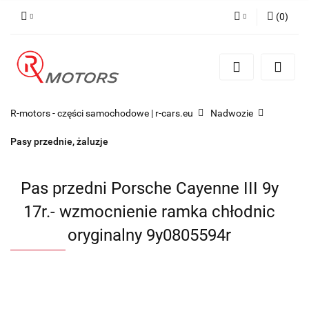
(
0
)
Zaloguj się
Zarejestruj się
Dodaj zgłoszenie
R-motors - części samochodowe | r-cars.eu
Nadwozie
Pasy przednie, żaluzje
Pas przedni Porsche Cayenne III 9y
17r.- wzmocnienie ramka chłodnic
oryginalny 9y0805594r