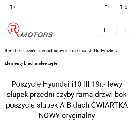
(
0
)
Zaloguj się
Zarejestruj się
Dodaj zgłoszenie
R-motors - części samochodowe | r-cars.eu
Nadwozie
Elementy blacharskie cięte
Poszycie Hyundai i10 III 19r.- lewy
słupek przedni szyby rama drzwi bok
poszycie słupek A B dach ĆWIARTKA
NOWY oryginalny