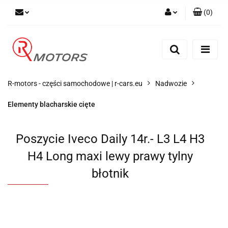
(
0
)
Zaloguj się
Zarejestruj się
Dodaj zgłoszenie
R-motors - części samochodowe | r-cars.eu
Nadwozie
Elementy blacharskie cięte
Poszycie Iveco Daily 14r.- L3 L4 H3
H4 Long maxi lewy prawy tylny
błotnik