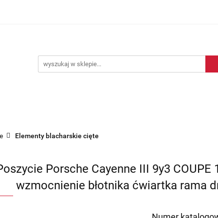
Blog motoryzacyjny
Dostawa
O nas
Kontakt
motoryzacyjny
Dostawa
O nas
Kontakt
e
Elementy blacharskie cięte
Poszycie Porsche Cayenne III 9y3 COUPE 1
wzmocnienie błotnika ćwiartka rama 
Numer katalogow