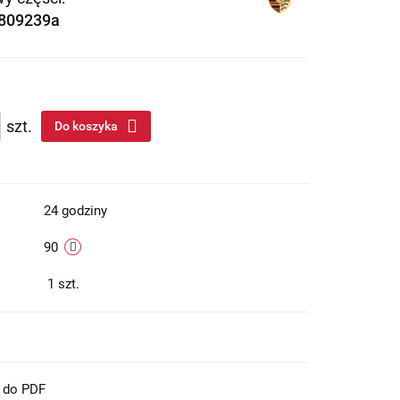
3809239a
szt.
Do koszyka
24 godziny
90
1
szt.
t do PDF