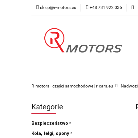
sklep@r-motors.eu
+48 731 922 036
Wszystkie kategorie
Blog 
R-motors - części samochodowe | r-cars.eu
Nadwozi
Kategorie
Bezpieczeństwo
Koła, felgi, opony