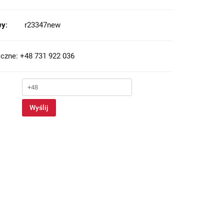
y:
r23347new
czne: +48 731 922 036
Wyślij