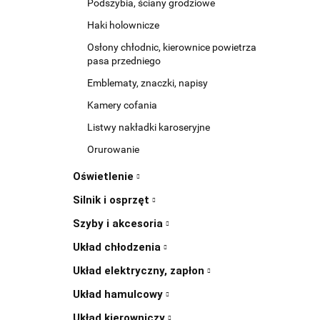
Podszybia, ściany grodziowe
Haki holownicze
Osłony chłodnic, kierownice powietrza
pasa przedniego
Emblematy, znaczki, napisy
Kamery cofania
Listwy nakładki karoseryjne
Orurowanie
Oświetlenie
Silnik i osprzęt
Szyby i akcesoria
Układ chłodzenia
Układ elektryczny, zapłon
Układ hamulcowy
Układ kierowniczy