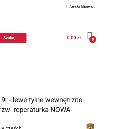
Strefa klienta
Zaloguj się
Zarejestruj się
0,00 zł
Dodaj zgłoszenie
0
9r.- lewe tylne wewnętrzne
drzwi reperaturka NOWA
y części: