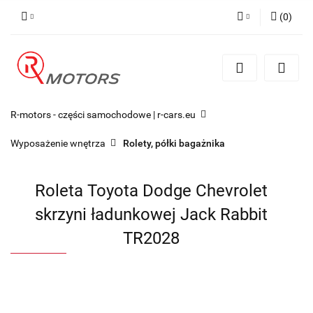
(
0
)
Zaloguj się
Zarejestruj się
Dodaj zgłoszenie
R-motors - części samochodowe | r-cars.eu
Wyposażenie wnętrza
Rolety, półki bagażnika
Roleta Toyota Dodge Chevrolet
skrzyni ładunkowej Jack Rabbit
TR2028