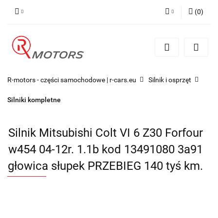
(
0
)
Zaloguj się
Zarejestruj się
Dodaj zgłoszenie
R-motors - części samochodowe | r-cars.eu
Silnik i osprzęt
Silniki kompletne
Silnik Mitsubishi Colt VI 6 Z30 Forfour
w454 04-12r. 1.1b kod 13491080 3a91
głowica słupek PRZEBIEG 140 tyś km.