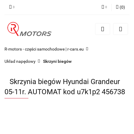
(
0
)
Zaloguj się
Zarejestruj się
Dodaj zgłoszenie
R-motors - części samochodowe | r-cars.eu
Układ napędowy
Skrzyni biegów
Skrzynia biegów Hyundai Grandeur
05-11r. AUTOMAT kod u7k1p2 456738