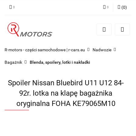
(
0
)
Zaloguj się
Zarejestruj się
Dodaj zgłoszenie
R-motors - części samochodowe | r-cars.eu
Nadwozie
Bagażnik
Blenda, spoilery, lotki i nakładki
Spoiler Nissan Bluebird U11 U12 84-
92r. lotka na klapę bagażnika
oryginalna FOHA KE79065M10