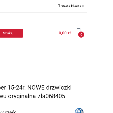
Strefa klienta
Zaloguj się
Zarejestruj się
0,00 zł
Dodaj zgłoszenie
0
er 15-24r. NOWE drzwiczki
wu oryginalna 7la068405
y części: