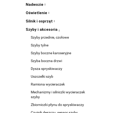
Nadwozie
Oświetlenie
Silnik i osprzęt
Szyby i akcesoria
Szyby przednie, czołowe
Szyby tylne
Szyby boczne karoseryjne
Szyba boczna drzwi
Dysza spryskiwaczy
Uszczelki szyb
Ramiona wycieraczek
Mechanizmy i silniczki wycieraczek
szyby
Zbiorniczki płynu do spryskiwaczy
Czujnik deszczu, sensor szyby