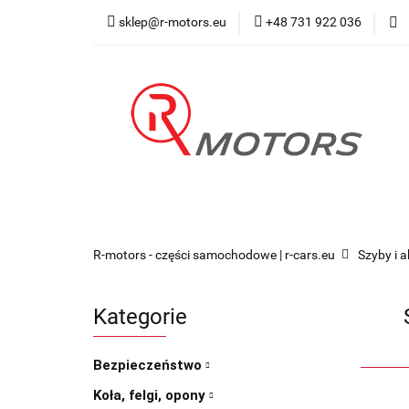
sklep@r-motors.eu
+48 731 922 036
Wszystkie kategorie
Blog 
R-motors - części samochodowe | r-cars.eu
Szyby i 
Kategorie
Bezpieczeństwo
Koła, felgi, opony