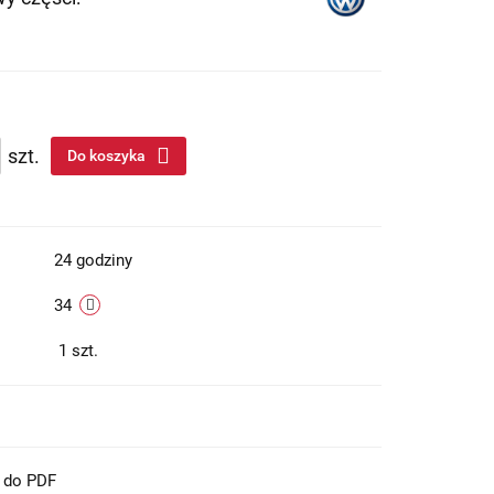
szt.
Do koszyka
24 godziny
34
1
szt.
t do PDF