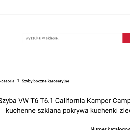
Blog motoryzacyjny
Dostawa
O nas
Kontakt
motoryzacyjny
Dostawa
O nas
Kontakt
akcesoria
Szyby boczne karoseryjne
Szyba VW T6 T6.1 California Kamper Camp
kuchenne szklana pokrywa kuchenki zle
Numer katalogow