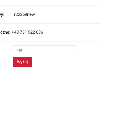
y:
r22269new
czne: +48 731 922 036
Wyślij