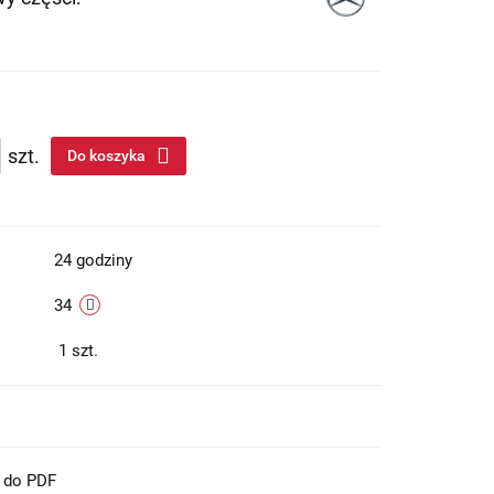
szt.
Do koszyka
24 godziny
34
1
szt.
t do PDF