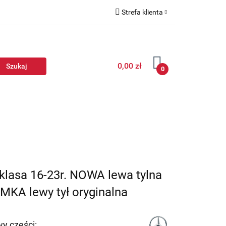
Strefa klienta
Zaloguj się
Zarejestruj się
0,00 zł
Dodaj zgłoszenie
0
asa 16-23r. NOWA lewa tylna
KA lewy tył oryginalna
y części: