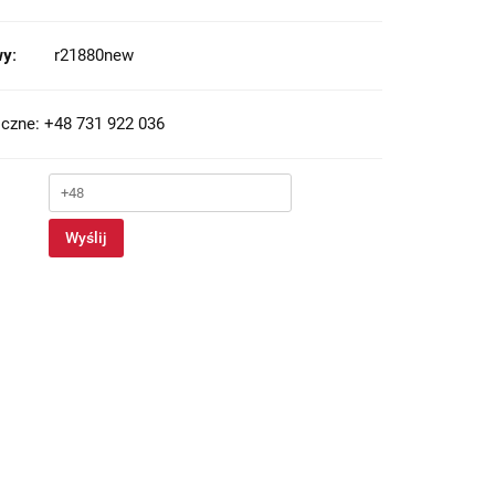
y:
r21880new
czne: +48 731 922 036
Wyślij