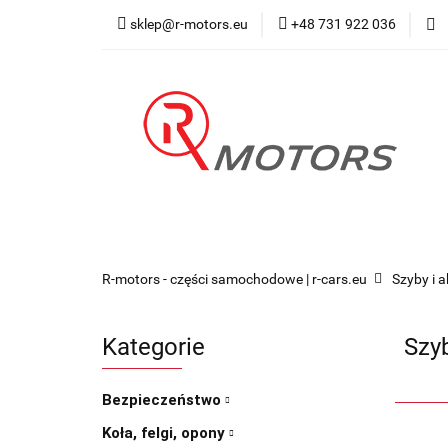
sklep@r-motors.eu
+48 731 922 036
Wszystkie kategorie
Blog 
R-motors - części samochodowe | r-cars.eu
Szyby i 
Kategorie
Szy
Bezpieczeństwo
Koła, felgi, opony