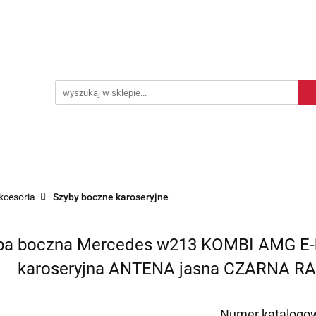
Blog motoryzacyjny
Dostawa
O nas
Kontakt
motoryzacyjny
Dostawa
O nas
Kontakt
akcesoria
Szyby boczne karoseryjne
ba boczna Mercedes w213 KOMBI AMG E-kl
karoseryjna ANTENA jasna CZARNA RAM
Numer katalogow