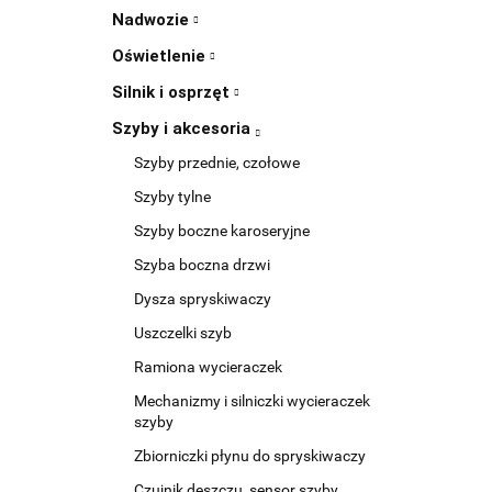
Nadwozie
Oświetlenie
Silnik i osprzęt
Szyby i akcesoria
Szyby przednie, czołowe
Szyby tylne
Szyby boczne karoseryjne
Szyba boczna drzwi
Dysza spryskiwaczy
Uszczelki szyb
Ramiona wycieraczek
Mechanizmy i silniczki wycieraczek
szyby
Zbiorniczki płynu do spryskiwaczy
Czujnik deszczu, sensor szyby