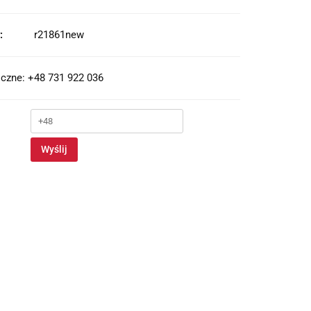
:
r21861new
czne: +48 731 922 036
Wyślij