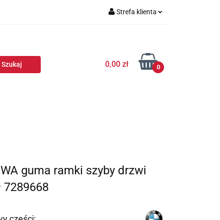
Strefa klienta
Zaloguj się
Zarejestruj się
0,00 zł
Dodaj zgłoszenie
0
WA guma ramki szyby drzwi
ł 7289668
y części: