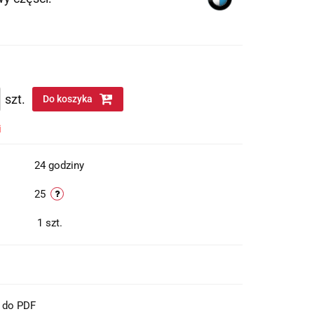
szt.
Do koszyka
i
24 godziny
25
1
szt.
t do PDF