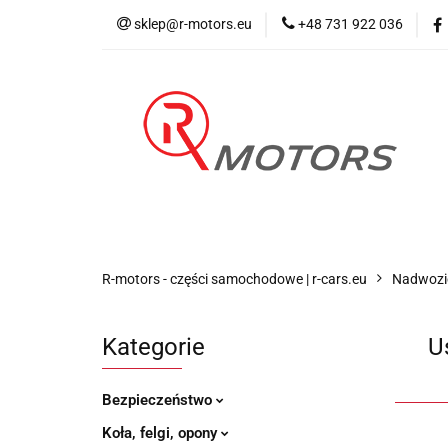
sklep@r-motors.eu
+48 731 922 036
Wszystkie kategorie
Blog 
R-motors - części samochodowe | r-cars.eu
Nadwozi
Kategorie
U
Bezpieczeństwo
Koła, felgi, opony