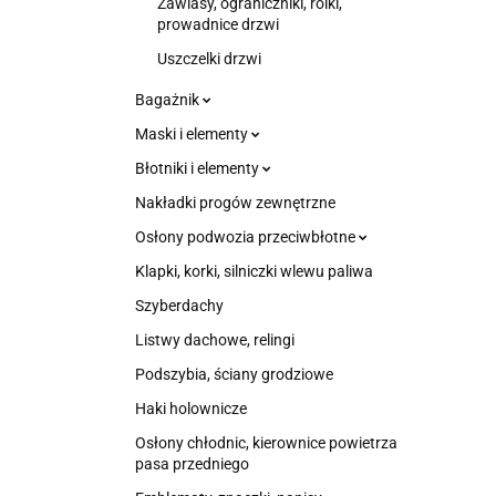
Zawiasy, ograniczniki, rolki,
prowadnice drzwi
Uszczelki drzwi
Bagażnik
Maski i elementy
Błotniki i elementy
Nakładki progów zewnętrzne
Osłony podwozia przeciwbłotne
Klapki, korki, silniczki wlewu paliwa
Szyberdachy
Listwy dachowe, relingi
Podszybia, ściany grodziowe
Haki holownicze
Osłony chłodnic, kierownice powietrza
pasa przedniego