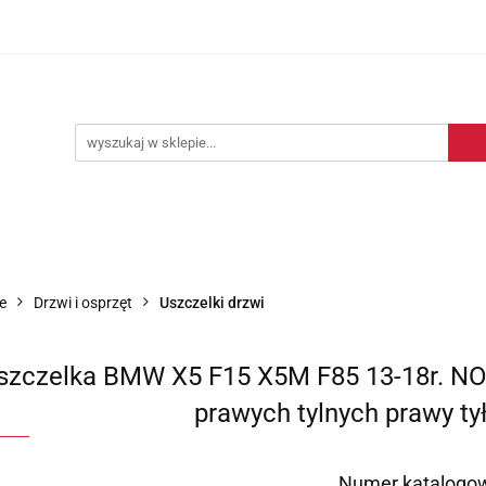
Blog motoryzacyjny
Dostawa
O nas
Kontakt
motoryzacyjny
Dostawa
O nas
Kontakt
e
Drzwi i osprzęt
Uszczelki drzwi
szczelka BMW X5 F15 X5M F85 13-18r. NO
prawych tylnych prawy ty
Numer katalogow