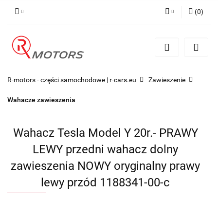
(
0
)
Zaloguj się
Zarejestruj się
Dodaj zgłoszenie
R-motors - części samochodowe | r-cars.eu
Zawieszenie
Wahacze zawieszenia
Wahacz Tesla Model Y 20r.- PRAWY
LEWY przedni wahacz dolny
zawieszenia NOWY oryginalny prawy
lewy przód 1188341-00-c