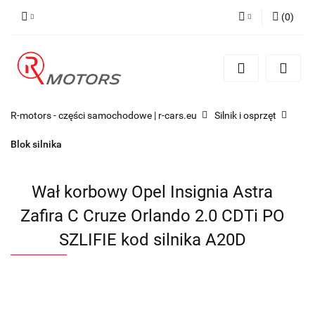
(
0
)
Zaloguj się
Zarejestruj się
Dodaj zgłoszenie
R-motors - części samochodowe | r-cars.eu
Silnik i osprzęt
Blok silnika
Wał korbowy Opel Insignia Astra
Zafira C Cruze Orlando 2.0 CDTi PO
SZLIFIE kod silnika A20D