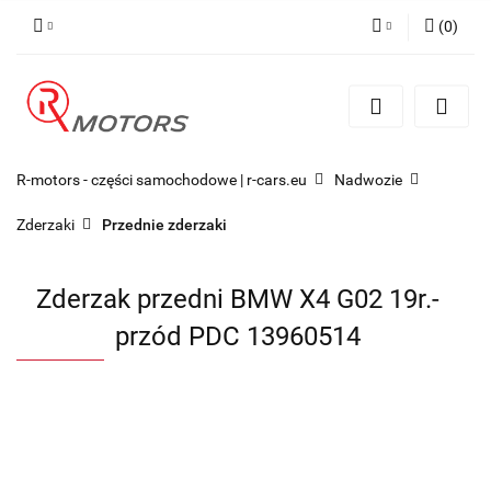
(
0
)
Zaloguj się
Zarejestruj się
Dodaj zgłoszenie
R-motors - części samochodowe | r-cars.eu
Nadwozie
Zderzaki
Przednie zderzaki
Zderzak przedni BMW X4 G02 19r.-
przód PDC 13960514