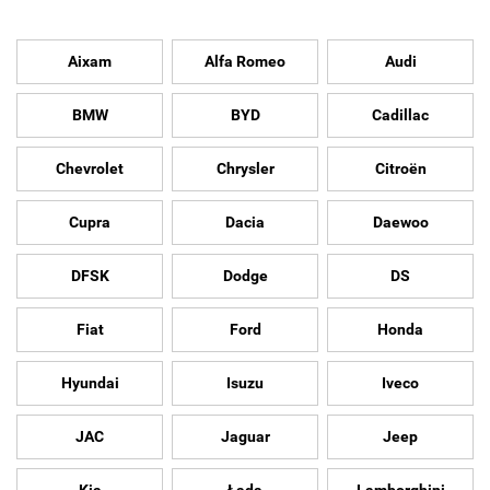
Aixam
Alfa Romeo
Audi
BMW
BYD
Cadillac
Chevrolet
Chrysler
Citroën
Cupra
Dacia
Daewoo
DFSK
Dodge
DS
Fiat
Ford
Honda
Hyundai
Isuzu
Iveco
JAC
Jaguar
Jeep
Kia
Łada
Lamborghini