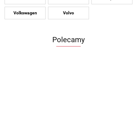
Volkswagen
Volvo
Polecamy
Zderzak
Felgi BMW
Felga
Błotnik VW
przedni
Ronal
Volkswag
Kierownica VW
transportet
Audi A3 8P
7.5Jx17
ID.3 7.5x
id 3 skórzana
1200.00
T6 lift 19-23
1200.00
700.00
lift 08-13r
5x120
880.00
ET50 5x1
multifunkcyjna
PRAWY
1580.00
8P0807437
ET35
Aluminio
10a419089
7LA821106B
Aluminiowe
10A6010