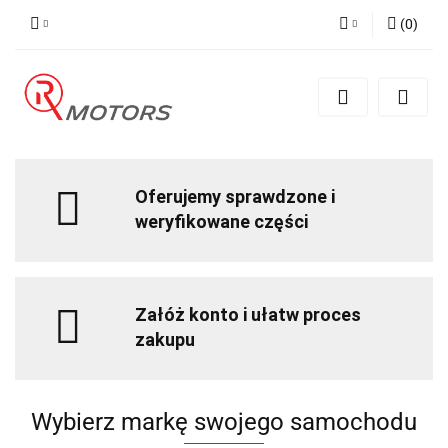
(
0
)
Zaloguj się
Zarejestruj się
Dodaj zgłoszenie
Oferujemy sprawdzone i
weryfikowane części
Załóż konto i ułatw proces
zakupu
Wybierz markę swojego samochodu