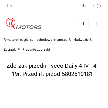
(
0
)
Zaloguj się
Zarejestruj się
Dodaj zgłoszenie
R-motors - części samochodowe | r-cars.eu
Nadwozie
Zderzaki
Przednie zderzaki
Zderzak przedni Iveco Daily 4 IV 14-
19r. Przedlift przód 5802510181