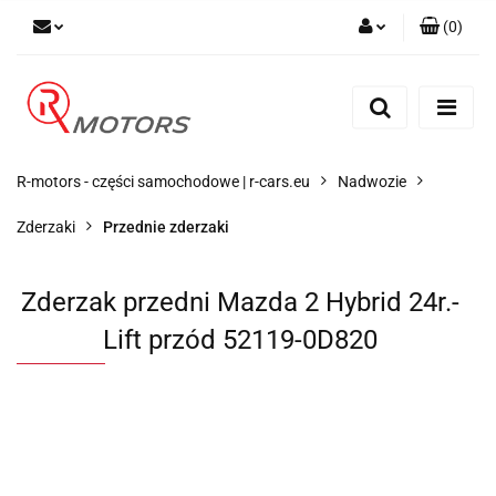
(
0
)
Zaloguj się
Zarejestruj się
Dodaj zgłoszenie
R-motors - części samochodowe | r-cars.eu
Nadwozie
Zderzaki
Przednie zderzaki
Zderzak przedni Mazda 2 Hybrid 24r.-
Lift przód 52119-0D820