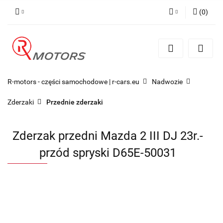
(
0
)
Zaloguj się
Zarejestruj się
Dodaj zgłoszenie
R-motors - części samochodowe | r-cars.eu
Nadwozie
Zderzaki
Przednie zderzaki
Zderzak przedni Mazda 2 III DJ 23r.-
przód spryski D65E-50031