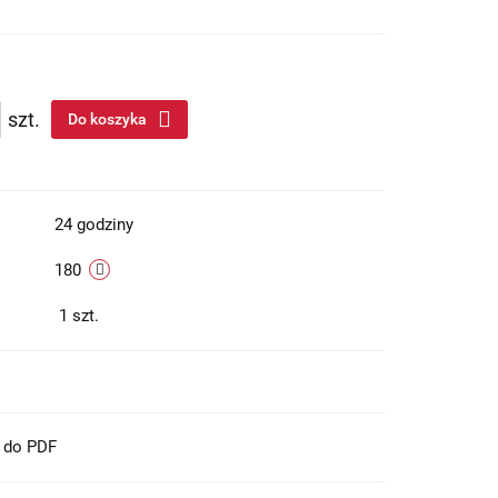
szt.
Do koszyka
24 godziny
180
1
szt.
t do PDF