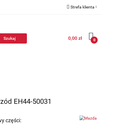
Strefa klienta
Zaloguj się
Zarejestruj się
0,00 zł
Dodaj zgłoszenie
0
przód EH44-50031
y części: