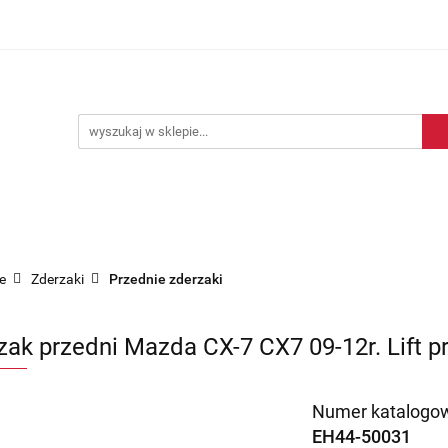
Blog motoryzacyjny
Dostawa
O nas
Kontakt
motoryzacyjny
Dostawa
O nas
Kontakt
e
Zderzaki
Przednie zderzaki
zak przedni Mazda CX-7 CX7 09-12r. Lift 
Numer katalogow
EH44-50031