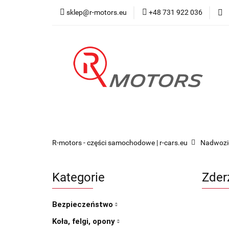
sklep@r-motors.eu
+48 731 922 036
Wszystkie kategorie
Blog 
R-motors - części samochodowe | r-cars.eu
Nadwozi
Kategorie
Zder
Bezpieczeństwo
Koła, felgi, opony