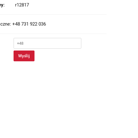
y:
r12817
czne: +48 731 922 036
Wyślij