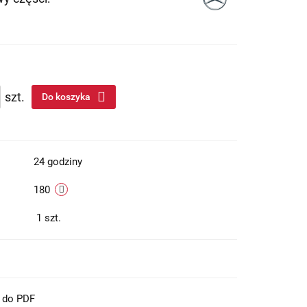
szt.
Do koszyka
24 godziny
180
1
szt.
t do PDF