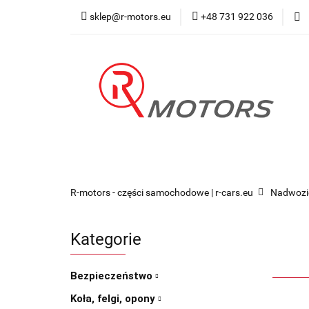
sklep@r-motors.eu
+48 731 922 036
Wszystkie kategorie
Blog 
R-motors - części samochodowe | r-cars.eu
Nadwozi
Kategorie
Bezpieczeństwo
Koła, felgi, opony