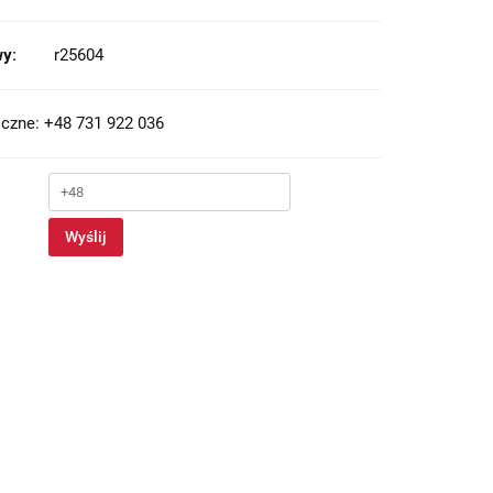
y:
r25604
czne: +48 731 922 036
Wyślij