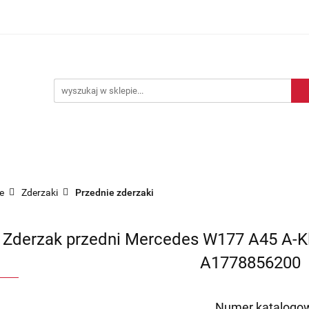
Blog motoryzacyjny
Dostawa
O nas
Kontakt
motoryzacyjny
Dostawa
O nas
Kontakt
e
Zderzaki
Przednie zderzaki
Zderzak przedni Mercedes W177 A45 A-K
A1778856200
Numer katalogow