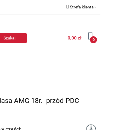
Strefa klienta
Zaloguj się
Zarejestruj się
0,00 zł
Dodaj zgłoszenie
0
lasa AMG 18r.- przód PDC
y części: