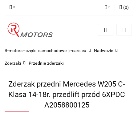
(
0
)
Zaloguj się
Zarejestruj się
Dodaj zgłoszenie
R-motors - części samochodowe | r-cars.eu
Nadwozie
Zderzaki
Przednie zderzaki
Zderzak przedni Mercedes W205 C-
Klasa 14-18r. przedlift przód 6XPDC
A2058800125