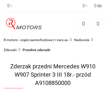
(
0
)
Zaloguj się
Zarejestruj się
Dodaj zgłoszenie
R-motors - części samochodowe | r-cars.eu
Nadwozie
Zderzaki
Przednie zderzaki
Zderzak przedni Mercedes W910
W907 Sprinter 3 III 18r.- przód
A9108850000