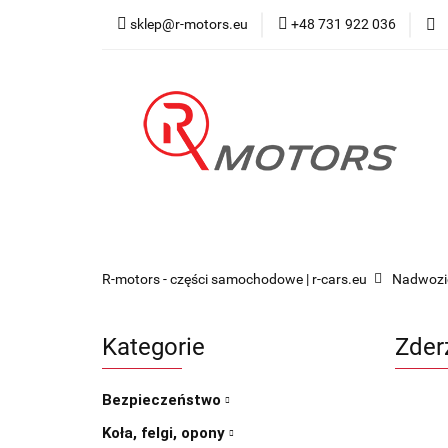
sklep@r-motors.eu
+48 731 922 036
Wszystkie kategorie
Blog 
R-motors - części samochodowe | r-cars.eu
Nadwozi
Kategorie
Zder
Bezpieczeństwo
Koła, felgi, opony