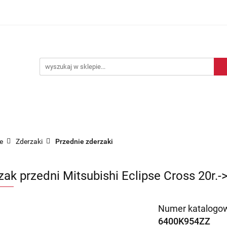
Blog motoryzacyjny
Dostawa
O nas
Kontakt
motoryzacyjny
Dostawa
O nas
Kontakt
e
Zderzaki
Przednie zderzaki
zak przedni Mitsubishi Eclipse Cross 20r.
Numer katalogow
6400K954ZZ