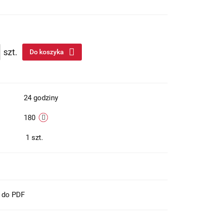
szt.
Do koszyka
24 godziny
180
1
szt.
t do PDF