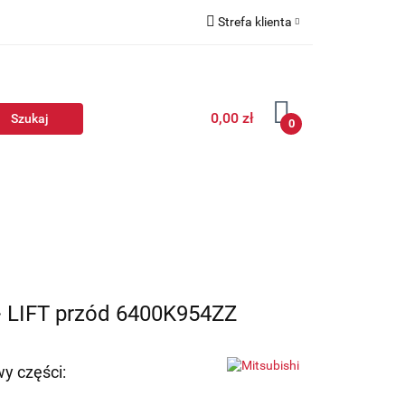
Strefa klienta
Zaloguj się
Zarejestruj się
0,00 zł
Dodaj zgłoszenie
0
-> LIFT przód 6400K954ZZ
y części: