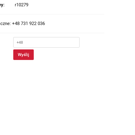
y:
r10279
czne: +48 731 922 036
Wyślij