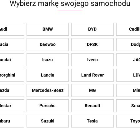
Wybierz markę swojego samochodu
Audi
BMW
BYD
Cadil
acia
Daewoo
DFSK
Dod
undai
Isuzu
Iveco
JA
orghini
Lancia
Land Rover
LD
azda
Mercedes-Benz
MG
Min
lestar
Porsche
Renault
Sma
ubaru
Suzuki
Tesla
Toyo