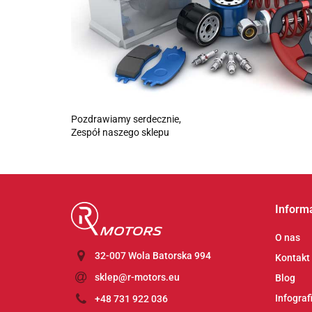
Pozdrawiamy serdecznie,
Zespół naszego sklepu
Inform
O nas
32-007 Wola Batorska 994
Kontakt
sklep@r-motors.eu
Blog
Infograf
+48 731 922 036