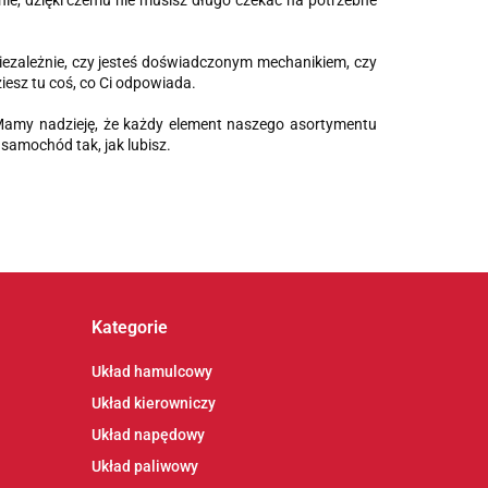
ie, dzięki czemu nie musisz długo czekać na potrzebne
iezależnie, czy jesteś doświadczonym mechanikiem, czy
iesz tu coś, co Ci odpowiada.
Mamy nadzieję, że każdy element naszego asortymentu
samochód tak, jak lubisz.
Kategorie
Układ hamulcowy
Układ kierowniczy
Układ napędowy
Układ paliwowy