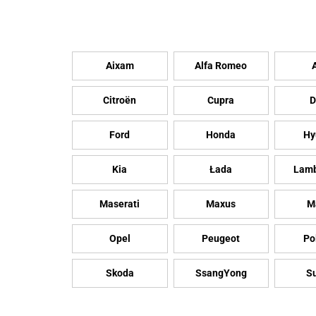
Aixam
Alfa Romeo
Citroën
Cupra
D
Ford
Honda
Hy
Kia
Łada
Lamb
Maserati
Maxus
M
Opel
Peugeot
Po
Skoda
SsangYong
S