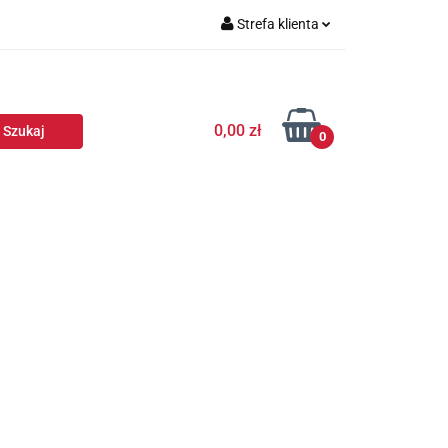
Strefa klienta
Zaloguj się
Zarejestruj się
0,00 zł
Dodaj zgłoszenie
0