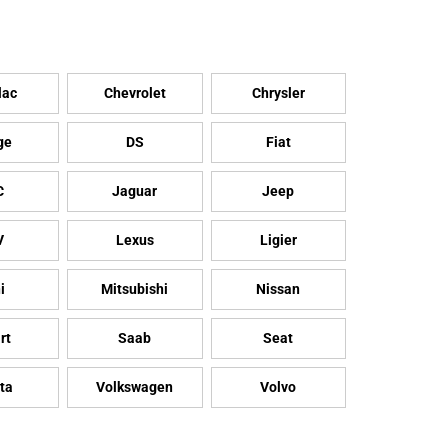
lac
Chevrolet
Chrysler
ge
DS
Fiat
C
Jaguar
Jeep
V
Lexus
Ligier
i
Mitsubishi
Nissan
rt
Saab
Seat
ta
Volkswagen
Volvo