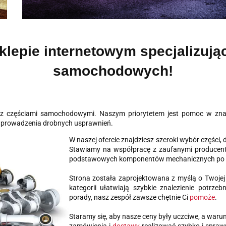
lepie internetowym specjalizują
samochodowych!
y z częściami samochodowymi. Naszym priorytetem jest pomoc w zna
ć wprowadzenia drobnych usprawnień.
W naszej ofercie znajdziesz szeroki wybór częśc
Stawiamy na współpracę z zaufanymi producent
podstawowych komponentów mechanicznych po akc
Strona została zaprojektowana z myślą o Twojej 
kategorii ułatwiają szybkie znalezienie potrze
porady, nasz zespół zawsze chętnie Ci
pomoże
.
Staramy się, aby nasze ceny były uczciwe, a waru