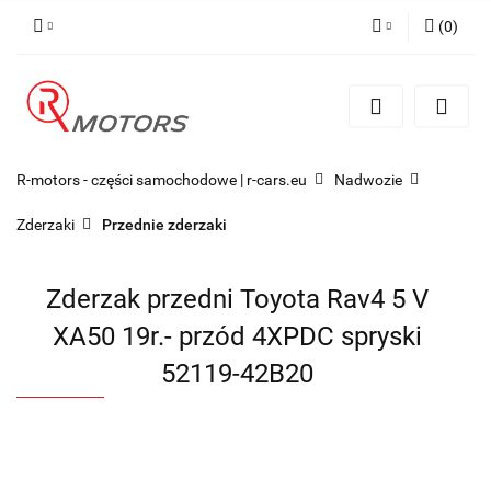
(
0
)
Zaloguj się
Zarejestruj się
Dodaj zgłoszenie
R-motors - części samochodowe | r-cars.eu
Nadwozie
Zderzaki
Przednie zderzaki
Zderzak przedni Toyota Rav4 5 V
XA50 19r.- przód 4XPDC spryski
52119-42B20