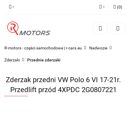
(
0
)
Zaloguj się
Zarejestruj się
Dodaj zgłoszenie
R-motors - części samochodowe | r-cars.eu
Nadwozie
Zderzaki
Przednie zderzaki
Zderzak przedni VW Polo 6 VI 17-21r.
Przedlift przód 4XPDC 2G0807221