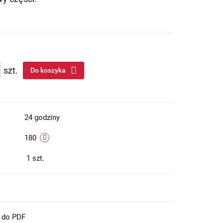
szt.
Do koszyka
24 godziny
180
1
szt.
t do PDF