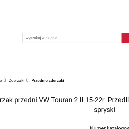
Blog motoryzacyjny
Dostawa
O nas
Kontakt
motoryzacyjny
Dostawa
O nas
Kontakt
e
Zderzaki
Przednie zderzaki
rzak przedni VW Touran 2 II 15-22r. Prze
spryski
Numer katalogow