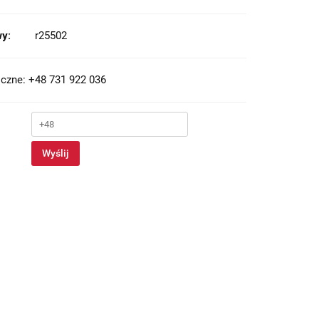
y:
r25502
czne: +48 731 922 036
Wyślij