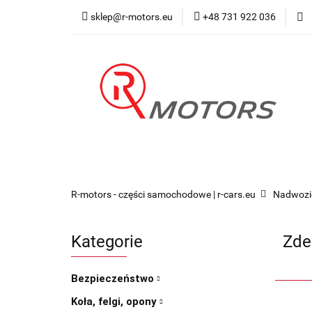
sklep@r-motors.eu
+48 731 922 036
Wszystkie kategorie
Blog 
R-motors - części samochodowe | r-cars.eu
Nadwozi
Kategorie
Zde
Bezpieczeństwo
Koła, felgi, opony