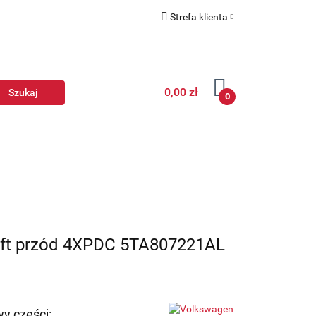
Strefa klienta
Zaloguj się
Zarejestruj się
0,00 zł
Dodaj zgłoszenie
0
dlift przód 4XPDC 5TA807221AL
y części: