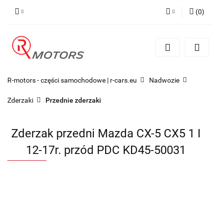
(
0
)
Zaloguj się
Zarejestruj się
Dodaj zgłoszenie
R-motors - części samochodowe | r-cars.eu
Nadwozie
Zderzaki
Przednie zderzaki
Zderzak przedni Mazda CX-5 CX5 1 I
12-17r. przód PDC KD45-50031