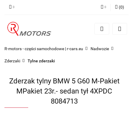
(
0
)
Zaloguj się
Zarejestruj się
Dodaj zgłoszenie
R-motors - części samochodowe | r-cars.eu
Nadwozie
Zderzaki
Tylne zderzaki
Zderzak tylny BMW 5 G60 M-Pakiet
MPakiet 23r.- sedan tył 4XPDC
8084713