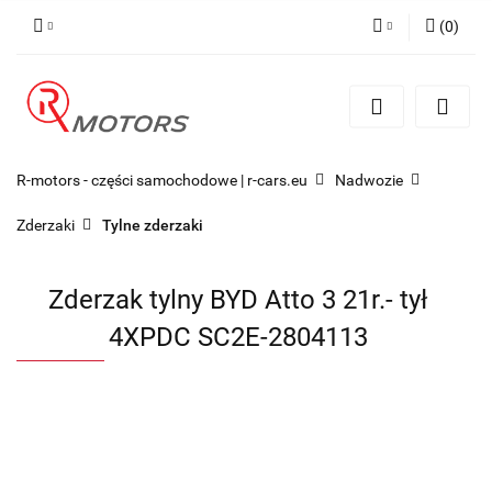
(
0
)
Zaloguj się
Zarejestruj się
Dodaj zgłoszenie
R-motors - części samochodowe | r-cars.eu
Nadwozie
Zderzaki
Tylne zderzaki
Zderzak tylny BYD Atto 3 21r.- tył
4XPDC SC2E-2804113