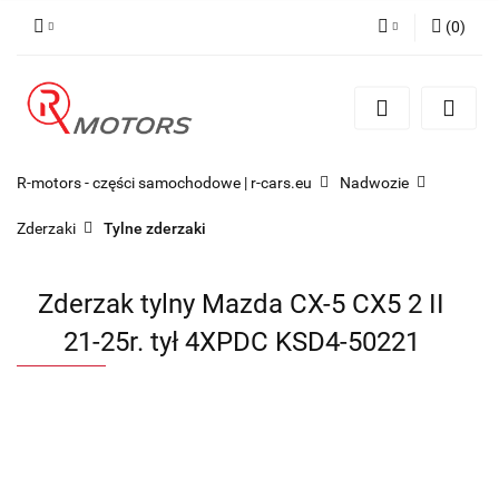
(
0
)
Zaloguj się
Zarejestruj się
Dodaj zgłoszenie
R-motors - części samochodowe | r-cars.eu
Nadwozie
Zderzaki
Tylne zderzaki
Zderzak tylny Mazda CX-5 CX5 2 II
21-25r. tył 4XPDC KSD4-50221