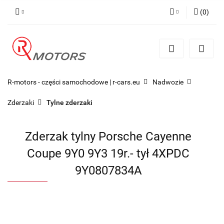
(
0
)
Zaloguj się
Zarejestruj się
Dodaj zgłoszenie
R-motors - części samochodowe | r-cars.eu
Nadwozie
Zderzaki
Tylne zderzaki
Zderzak tylny Porsche Cayenne
Coupe 9Y0 9Y3 19r.- tył 4XPDC
9Y0807834A